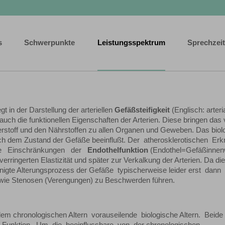
s
Schwerpunkte
Leistungsspektrum
Sprechzei
 in der Darstellung der arteriellen
Gefäßsteifigkeit
(Englisch: arteri
s auch die funktionellen Eigenschaften der Arterien. Diese bringen da
rstoff und den Nährstoffen zu allen Organen und Geweben. Das biol
ich dem Zustand der Gefäße beeinflußt. Der atherosklerotischen Er
ngte Einschränkungen der
Endothelfunktion
(Endothel=Gefäßinnen
rringerten Elastizität und später zur Verkalkung der Arterien. Da di
unigte Alterungsprozess der Gefäße typischerweise leider erst dann
 wie Stenosen (Verengungen) zu Beschwerden führen.
 dem chronologischen Altern vorauseilende biologische Altern. Beide