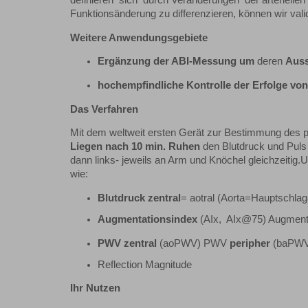
definieren sich durch Veränderungen der arteriell
Funktionsänderung zu differenzieren, können wir va
Weitere Anwendungsgebiete
Ergänzung der ABI-Messung um
deren
Auss
hochempfindliche
Kontrolle der Erfolge vo
Das Verfahren
Mit dem weltweit ersten Gerät zur Bestimmung des
Liegen nach 10 min. Ruhen
den Blutdruck und Puls
dann links- jeweils an Arm und Knöchel gleichzeitig.
wie:
Blutdruck zentral
= aotral (Aorta=Hauptschlag
Augmentationsindex
(AIx, AIx@75) Augment
PWV zentral
(aoPWV) PWV
peripher
(baPWV
Reflection Magnitude
Ihr Nutzen