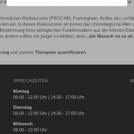
d damit
des individuellen Risikos
für Herzinfarkt, Schlaganfall und
ömmlichen Risikoscores (PROCAM, Framingham, Arriba, etc.) schät
nten ein. In diesen Risikoscores ist immer das chronologische Alter 
estimmung Ihres biologischen Funktionsalters aus der Arterien-Elast
as ändern sollten um jünger zu bleiben, denn
„der Mensch ist so alt,
erung
und unserer
Therapien
quantifizieren
.
SPRECHZEITEN
W
Montag
08.00 - 12.00 Uhr | 14:30 - 17:00 Uhr
Dienstag
08.00 - 12.00 Uhr | 14:30 - 17:00 Uhr
Mittwoch
08.00 - 12.00 Uhr