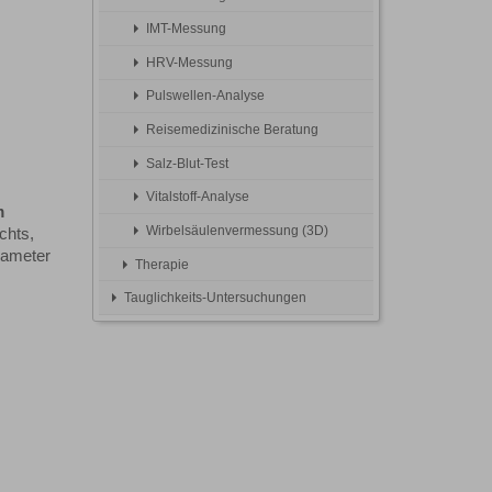
IMT-Messung
HRV-Messung
Pulswellen-Analyse
Reisemedizinische Beratung
Salz-Blut-Test
Vitalstoff-Analyse
m
Wirbelsäulenvermessung (3D)
chts,
arameter
Therapie
Tauglichkeits-Untersuchungen