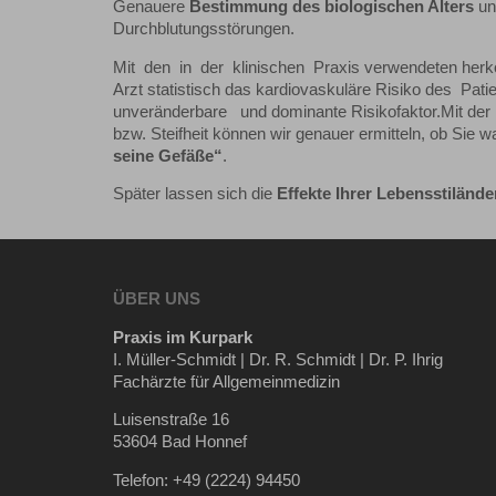
Genauere
Bestimmung des biologischen Alters
un
Durchblutungsstörungen.
Mit den in der klinischen Praxis verwendeten herk
Arzt statistisch das kardiovaskuläre Risiko des Patie
unveränderbare und dominante Risikofaktor.Mit der B
bzw. Steifheit können wir genauer ermitteln, ob Sie w
seine Gefäße“
.
Später lassen sich die
Effekte Ihrer Lebensstiländ
ÜBER UNS
Praxis im Kurpark
I. Müller-Schmidt | Dr. R. Schmidt | Dr. P. Ihrig
Fachärzte für Allgemeinmedizin
Luisenstraße 16
53604 Bad Honnef
Telefon: +49 (2224) 94450