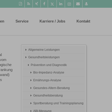
Diese
RSS-
Auf
Auf
Auf
Auf
Instagram-
Per
vCard
Seite
Feed
Xing
Facebook
Twitter
LinkedIn
Seite
Mail
speichern
als
mitteilen
teilen
teilen
teilen
aufrufen
empfehlen
PDF
ten
Service
Karriere / Jobs
Kontakt
drucken
Allgemeine Leistungen
al
Gesundheitsleistungen
s vom
ogische
Prävention und Diagnostik
krankung
Bio-Impedanz-Analyse
wand)
es
Ernährungs-Analyse
Gesundes-Altern-Beratung
Gesundheitsberatung
Sportberatung und Trainingsplanung
ABI-Messung