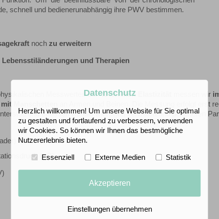
en Funktion. Um die beeinflussbare von der chronologischen
lide, schnell und bedienerunabhängig ihre PWV bestimmen.
agekraft
noch
zu erweitern
n Lebensstiländerungen und Therapien
Datenschutz
 physikalischen Messwertes der
arteriellen Elastizität
messen wir
i
mit Manschetten
an Armen und Beinen. Die Messung erfolgt erst re
Herzlich willkommen! Um unsere Website für Sie optimal
Unterstützend erfassen wir alle wichtigen zentralen und peripheren P
zu gestalten und fortlaufend zu verbessern, verwenden
wir Cookies. So können wir Ihnen das bestmögliche
Nutzererlebnis bieten.
ader) und brachial
ationsdruck (AP)
Essenziell
Externe Medien
Statistik
)
Akzeptieren
Einstellungen übernehmen