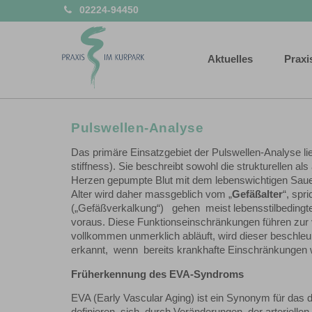
02224-94450
Aktuelles
Praxi
Pulswellen-Analyse
Das primäre Einsatzgebiet der Pulswellen-Analyse liegt
stiffness). Sie beschreibt sowohl die strukturellen al
Herzen gepumpte Blut mit dem lebenswichtigen Saue
Alter wird daher massgeblich vom „
Gefäßalter
“, spr
(„Gefäßverkalkung“) gehen meist lebensstilbedi
voraus. Diese Funktionseinschränkungen führen zur ve
vollkommen unmerklich abläuft, wird dieser beschle
erkannt, wenn bereits krankhafte Einschränkungen
Früherkennung des EVA-Syndroms
EVA (Early Vascular Aging) ist ein Synonym für das