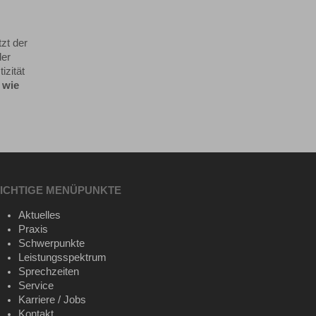
zt der
der
izität
 wie
ICHTIGE MENÜPUNKTE
Aktuelles
Praxis
Schwerpunkte
Leistungsspektrum
Sprechzeiten
Service
Karriere / Jobs
Kontakt