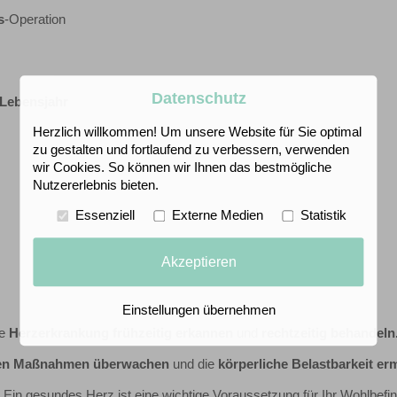
s
-Operation
Datenschutz
 Lebensjahr
Herzlich willkommen! Um unsere Website für Sie optimal
zu gestalten und fortlaufend zu verbessern, verwenden
wir Cookies. So können wir Ihnen das bestmögliche
Nutzererlebnis bieten.
Essenziell
Externe Medien
Statistik
Akzeptieren
Einstellungen übernehmen
de
Herzerkrankung frühzeitig erkannen
und
rechtzeitig behandeln
hen Maßnahmen überwachen
und die
körperliche Belastbarkeit erm
: Ein gesundes Herz ist eine wichtige Voraussetzung für Ihr Wohlbefi