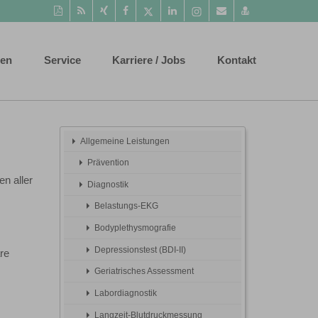
Diese
RSS-
Auf
Auf
Auf
Auf
Instagram-
Per
vCard
Seite
Feed
Xing
Facebook
Twitter
LinkedIn
Seite
Mail
speichern
als
mitteilen
teilen
teilen
teilen
aufrufen
empfehlen
PDF
ten
Service
Karriere / Jobs
Kontakt
drucken
Allgemeine Leistungen
Prävention
en aller
Diagnostik
Belastungs-EKG
Bodyplethysmografie
Depressionstest (BDI-II)
re
Geriatrisches Assessment
Labordiagnostik
Langzeit-Blutdruckmessung