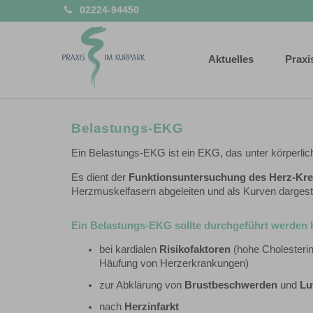
02224-94450
Aktuelles
Praxi
Belastungs-EKG
Ein Belastungs-EKG ist ein EKG, das unter körperlich
Es dient der
Funktionsuntersuchung des Herz-Kre
Herzmuskelfasern abgeleiten und als Kurven dargest
Ein Belastungs-EKG sollte durchgeführt werden b
bei kardialen
Risikofaktoren
(hohe Cholesterin
Häufung von Herzerkrankungen)
zur Abklärung von
Brustbeschwerden
und
Lu
nach
Herzinfarkt