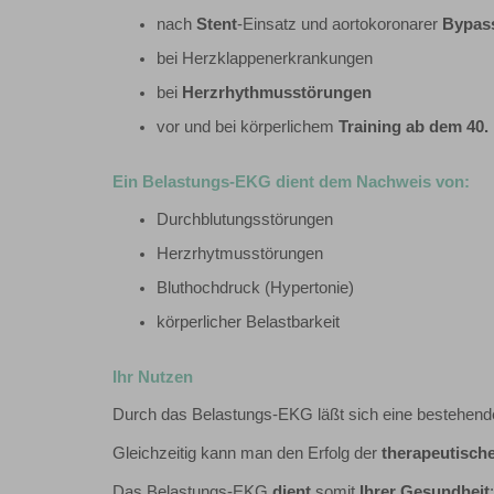
nach
Stent
-Einsatz und aortokoronarer
Bypas
bei Herzklappenerkrankungen
bei
Herzrhythmusstörungen
vor und bei körperlichem
Training ab dem 40.
Ein Belastungs-EKG dient dem Nachweis von:
Durchblutungsstörungen
Herzrhytmusstörungen
Bluthochdruck (Hypertonie)
körperlicher Belastbarkeit
Ihr Nutzen
Durch das Belastungs-EKG läßt sich eine bestehen
Gleichzeitig kann man den Erfolg der
therapeutisc
Das Belastungs-EKG
dient
somit
Ihrer Gesundheit