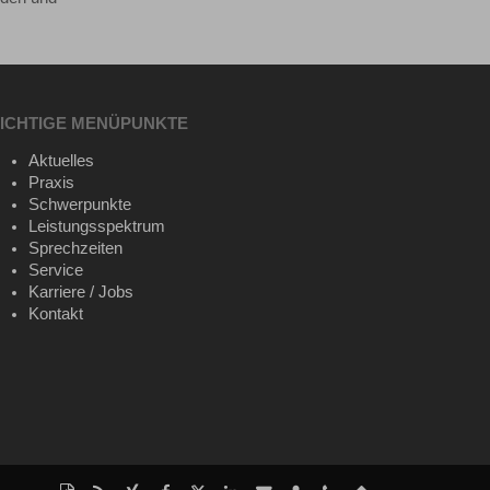
ICHTIGE MENÜPUNKTE
Aktuelles
Praxis
Schwerpunkte
Leistungsspektrum
Sprechzeiten
Service
Karriere / Jobs
Kontakt
Diese
RSS-
Auf
Auf
Auf
Auf
Per
vCard
Kontakt
Nach