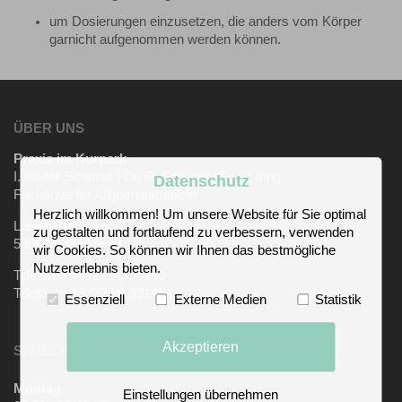
um Dosierungen einzusetzen, die anders vom Körper
garnicht aufgenommen werden können.
ÜBER UNS
Praxis im Kurpark
I. Müller-Schmidt | Dr. R. Schmidt | Dr. P. Ihrig
Datenschutz
Fachärzte für Allgemeinmedizin
Herzlich willkommen! Um unsere Website für Sie optimal
Luisenstraße 16
zu gestalten und fortlaufend zu verbessern, verwenden
53604 Bad Honnef
wir Cookies. So können wir Ihnen das bestmögliche
Nutzererlebnis bieten.
Telefon: +49 (2224) 94450
Telefax: +49 (2224) 931494
Essenziell
Externe Medien
Statistik
Akzeptieren
SPRECHZEITEN
Montag
Einstellungen übernehmen