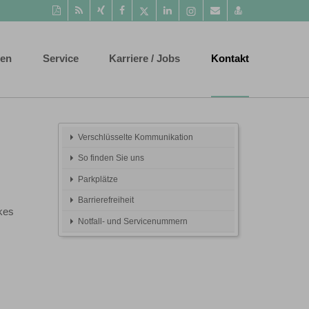
Diese
RSS-
Auf
Auf
Auf
Auf
Instagram-
Per
vCard
Seite
Feed
Xing
Facebook
Twitter
LinkedIn
Seite
Mail
speichern
als
mitteilen
teilen
teilen
teilen
aufrufen
empfehlen
PDF
ten
Service
Karriere / Jobs
Kontakt
drucken
Verschlüsselte Kommunikation
So finden Sie uns
Parkplätze
Barrierefreiheit
kes
Notfall- und Servicenummern