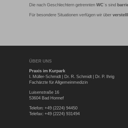
Die nach Geschlechtern getrennten
WC
´s sind
barrie
Für besondere Situationen verfügen wir über
verstel
ÜBER UNS
Praxis im Kurpark
I. Müller-Schmidt | Dr. R. Schmidt | Dr. P. Ihrig
Fachärzte für Allgemeinmedizin
Luisenstraße 16
53604 Bad Honnef
Telefon: +49 (2224) 94450
Telefax: +49 (2224) 931494