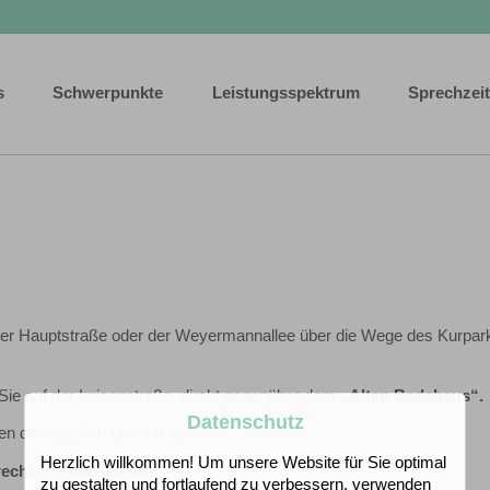
s
Schwerpunkte
Leistungsspektrum
Sprechzei
der Hauptstraße oder der Weyermannallee über die Wege des Kurpar
Sie auf der Luisenstraße, direkt gegenüber dem
„Alten Badehaus“.
Datenschutz
ben dem großen Leuchtkasten
.
Herzlich willkommen! Um unsere Website für Sie optimal
recht
und
barrierefrei
.
zu gestalten und fortlaufend zu verbessern, verwenden